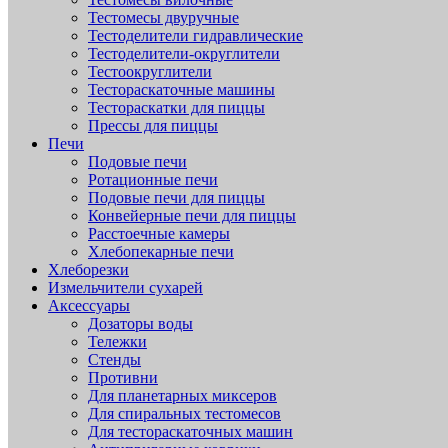
Тестомесы двуручные
Тестоделители гидравлические
Тестоделители-округлители
Тестоокруглители
Тестораскаточные машины
Тестораскатки для пиццы
Прессы для пиццы
Печи
Подовые печи
Ротационные печи
Подовые печи для пиццы
Конвейерные печи для пиццы
Расстоечные камеры
Хлебопекарные печи
Хлеборезки
Измельчители сухарей
Аксессуары
Дозаторы воды
Тележки
Стенды
Противни
Для планетарных миксеров
Для спиральных тестомесов
Для тестораскаточных машин