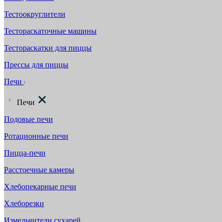
Тестоокруглители
Тестораскаточные машины
Тестораскатки для пиццы
Прессы для пиццы
Печи
Печи
Подовые печи
Ротационные печи
Пицца-печи
Расстоечные камеры
Хлебопекарные печи
Хлеборезки
Измельчители сухарей