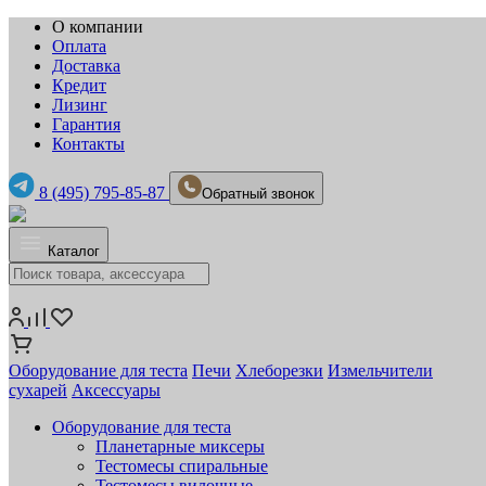
О компании
Оплата
Доставка
Кредит
Лизинг
Гарантия
Контакты
8 (495) 795-85-87
Обратный звонок
Каталог
Оборудование для теста
Печи
Хлеборезки
Измельчители
сухарей
Аксессуары
Оборудование для теста
Планетарные миксеры
Тестомесы спиральные
Тестомесы вилочные