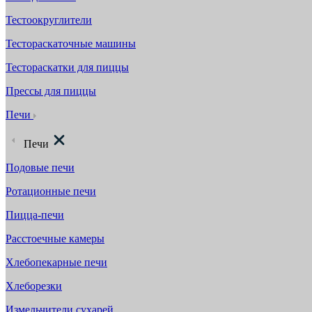
Тестоокруглители
Тестораскаточные машины
Тестораскатки для пиццы
Прессы для пиццы
Печи
Печи
Подовые печи
Ротационные печи
Пицца-печи
Расстоечные камеры
Хлебопекарные печи
Хлеборезки
Измельчители сухарей