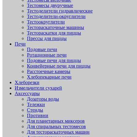
Тестомесы двуручные
Тестоделители гидравлические
Тестоделители-округлители
Тестоокруглители
Тестораскаточные машины
Тестораскатки для пиццы
Прессы для пиццы
Печи
Подовые печи
Ротационные печи
Подовые печи для пиццы
Конвейерные печи для пиццы
Расстоечные камеры
Хлебопекарные печи
Хлеборезки
Измельчители сухарей
Аксессуары
Дозаторы воды
Тележки
Стенды
Противни
Для планетарных миксеров
Для спиральных тестомесов
Для тестораскаточных машин