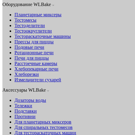
Оборудование WLBake
Планетарные миксеры
Тестомесы
Тестоделители
Тестоокруглители
Тестораскаточные машины
Прессы для пиццы
Подовые печи
Ротационные печи
Печи для пиццы
Расстоечные камеры
Хлебопекарные печи
Хлеборезки
Измельчители сухарей
Аксессуары WLBake
Дозаторы воды
Тележки
Подставки
Противни
Для планетарных миксеров
Для спиральных тестомесов
Для тестораскаточных машин