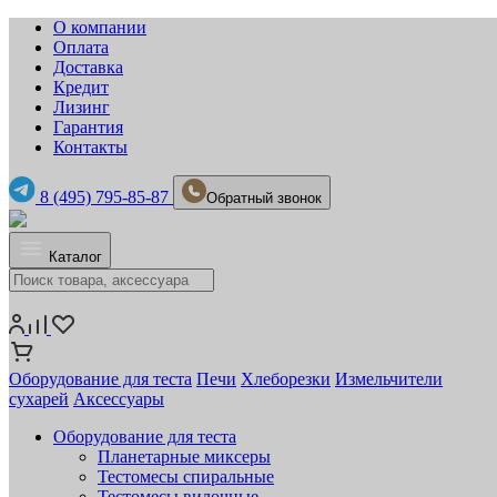
О компании
Оплата
Доставка
Кредит
Лизинг
Гарантия
Контакты
8 (495) 795-85-87
Обратный звонок
Каталог
Оборудование для теста
Печи
Хлеборезки
Измельчители
сухарей
Аксессуары
Оборудование для теста
Планетарные миксеры
Тестомесы спиральные
Тестомесы вилочные