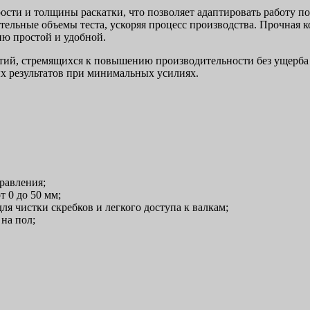
сти и толщины раскатки, что позволяет адаптировать работу п
тельные объемы теста, ускоряя процесс производства. Прочная к
ию простой и удобной.
ий, стремящихся к повышению производительности без ущерба к
х результатов при минимальных усилиях.
равления;
т 0 до 50 мм;
 чистки скребков и легкого доступа к валкам;
на пол;