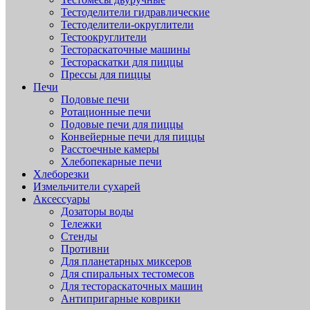
Тестоделители гидравлические
Тестоделители-округлители
Тестоокруглители
Тестораскаточные машины
Тестораскатки для пиццы
Прессы для пиццы
Печи
Подовые печи
Ротационные печи
Подовые печи для пиццы
Конвейерные печи для пиццы
Расстоечные камеры
Хлебопекарные печи
Хлеборезки
Измельчители сухарей
Аксессуары
Дозаторы воды
Тележки
Стенды
Противни
Для планетарных миксеров
Для спиральных тестомесов
Для тестораскаточных машин
Антипригарные коврики