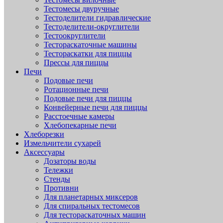
Тестомесы двуручные
Тестоделители гидравлические
Тестоделители-округлители
Тестоокруглители
Тестораскаточные машины
Тестораскатки для пиццы
Прессы для пиццы
Печи
Подовые печи
Ротационные печи
Подовые печи для пиццы
Конвейерные печи для пиццы
Расстоечные камеры
Хлебопекарные печи
Хлеборезки
Измельчители сухарей
Аксессуары
Дозаторы воды
Тележки
Стенды
Противни
Для планетарных миксеров
Для спиральных тестомесов
Для тестораскаточных машин