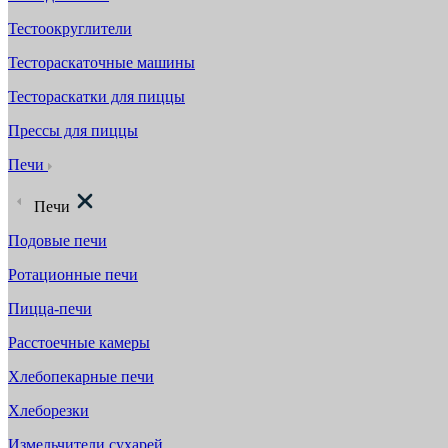
Тестоокруглители
Тестораскаточные машины
Тестораскатки для пиццы
Прессы для пиццы
Печи
Печи
Подовые печи
Ротационные печи
Пицца-печи
Расстоечные камеры
Хлебопекарные печи
Хлеборезки
Измельчители сухарей