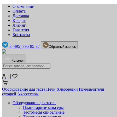
О компании
Оплата
Доставка
Кредит
Лизинг
Гарантия
Контакты
8 (495) 795-85-87
Обратный звонок
Каталог
Оборудование для теста
Печи
Хлеборезки
Измельчители
сухарей
Аксессуары
Оборудование для теста
Планетарные миксеры
Тестомесы спиральные
Тестомесы вилочные