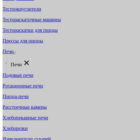
Тестоокруглители
Тестораскаточные машины
Тестораскатки для пиццы
Прессы для пиццы
Печи
Печи
Подовые печи
Ротационные печи
Пицца-печи
Расстоечные камеры
Хлебопекарные печи
Хлеборезки
Измельчители сухарей