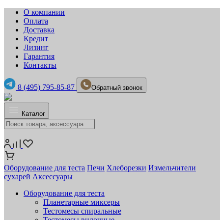
О компании
Оплата
Доставка
Кредит
Лизинг
Гарантия
Контакты
8 (495) 795-85-87
Обратный звонок
Каталог
Оборудование для теста
Печи
Хлеборезки
Измельчители
сухарей
Аксессуары
Оборудование для теста
Планетарные миксеры
Тестомесы спиральные
Тестомесы вилочные