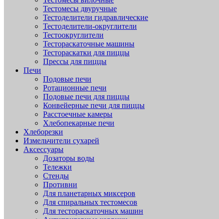
Тестомесы двуручные
Тестоделители гидравлические
Тестоделители-округлители
Тестоокруглители
Тестораскаточные машины
Тестораскатки для пиццы
Прессы для пиццы
Печи
Подовые печи
Ротационные печи
Подовые печи для пиццы
Конвейерные печи для пиццы
Расстоечные камеры
Хлебопекарные печи
Хлеборезки
Измельчители сухарей
Аксессуары
Дозаторы воды
Тележки
Стенды
Противни
Для планетарных миксеров
Для спиральных тестомесов
Для тестораскаточных машин