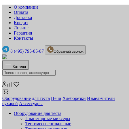
О компании
Оплата
Доставка
Кредит
Лизинг
Гарантия
Контакты
8 (495) 795-85-87
Обратный звонок
Каталог
Оборудование для теста
Печи
Хлеборезки
Измельчители
сухарей
Аксессуары
Оборудование для теста
Планетарные миксеры
Тестомесы спиральные
Тестомесы вилочные