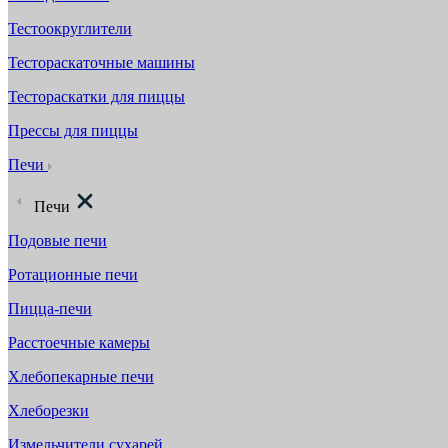
Тестоокруглители
Тестораскаточные машины
Тестораскатки для пиццы
Прессы для пиццы
Печи
Печи
Подовые печи
Ротационные печи
Пицца-печи
Расстоечные камеры
Хлебопекарные печи
Хлеборезки
Измельчители сухарей