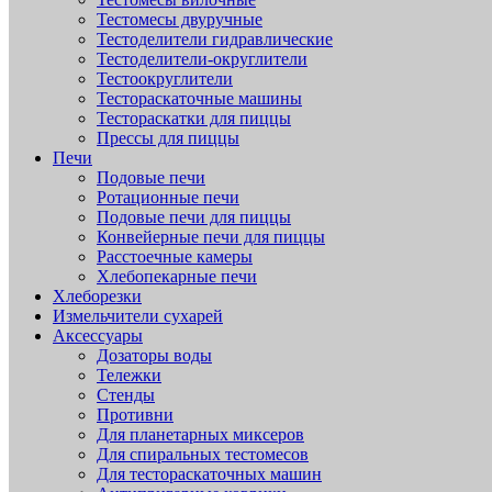
Тестомесы двуручные
Тестоделители гидравлические
Тестоделители-округлители
Тестоокруглители
Тестораскаточные машины
Тестораскатки для пиццы
Прессы для пиццы
Печи
Подовые печи
Ротационные печи
Подовые печи для пиццы
Конвейерные печи для пиццы
Расстоечные камеры
Хлебопекарные печи
Хлеборезки
Измельчители сухарей
Аксессуары
Дозаторы воды
Тележки
Стенды
Противни
Для планетарных миксеров
Для спиральных тестомесов
Для тестораскаточных машин