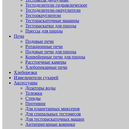
Тестоделители гидравлические
Тестоделители-округлители
Тестоокруглители
Тестораскаточные машины
Тестораскатки для пиццы
Прессы для пиццы
Печи
Подовые печи
Ротационные печи
Подовые печи для пиццы
Конвейерные печи для пиццы
Расстоечные камеры
Хлебопекарные печи
Хлеборезки
Измельчители сухарей
Аксессуары
Дозаторы воды
Тележки
Стенды
Противни
Для планетарных миксеров
Для спиральных тестомесов
Для тестораскаточных машин
Антипригарные коврики