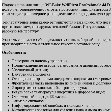
Подовая печь для пиццы
WLBake WellPizza Professionale 44 D
позволяет одновременно готовить до восьми пицц диаметром 3
гарантирует равномерное распределение тепла, идеальную хру
Температурные зоны камер регулируются независимо, что позв
приготовлением, не нарушая тепловой баланс. Интуитивная па
рабочую температуру.
Эта печь сочетает в себе надежность, стильный дизайн и энер
производительность и стабильное качество готовых блюд.
Особенности:
Электронная панель управления;
Подпружиненные дверцы с панорамным двойным остекл
Улучшенный дизайн;
Внутренняя подсветка;
Оснащена прозрачными дверцами с широкими смотровыми
Фронтальная часть выполнена из гигиеничной и долгове
2 программы с кнопками быстрого доступа;
Регулировка температуры вверх/низ в цифровом виде;
Отложенный старт до 99 часов;
Таймер с сигналом;
Информирование об ошибках и поломках печи;
Механическая заслонка для удаления пара и дыма из каме