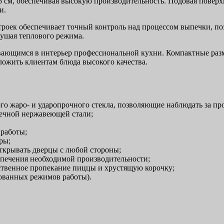
5 см, обеспечивая высокую производительность. Подовая поверх
и.
роек обеспечивает точный контроль над процессом выпечки, по
рушая теплового режима.
ающимся в интерьер профессиональной кухни. Компактные разм
ложить клиентам блюда высокого качества.
о жаро- и ударопрочного стекла, позволяющие наблюдать за пр
вечной нержавеющей стали;
 работы;
ры;
ткрывать дверцы с любой стороны;
спечения необходимой производительности;
ственное пропекание пиццы и хрустящую корочку;
ованных режимов работы).