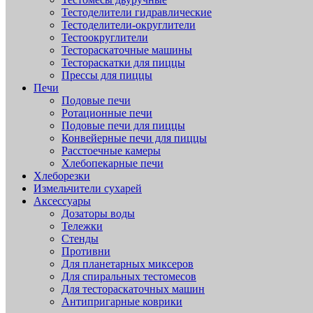
Тестоделители гидравлические
Тестоделители-округлители
Тестоокруглители
Тестораскаточные машины
Тестораскатки для пиццы
Прессы для пиццы
Печи
Подовые печи
Ротационные печи
Подовые печи для пиццы
Конвейерные печи для пиццы
Расстоечные камеры
Хлебопекарные печи
Хлеборезки
Измельчители сухарей
Аксессуары
Дозаторы воды
Тележки
Стенды
Противни
Для планетарных миксеров
Для спиральных тестомесов
Для тестораскаточных машин
Антипригарные коврики