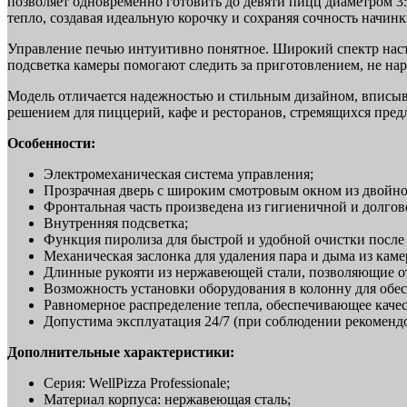
позволяет одновременно готовить до девяти пицц диаметром 3
тепло, создавая идеальную корочку и сохраняя сочность начинк
Управление печью интуитивно понятное. Широкий спектр наст
подсветка камеры помогают следить за приготовлением, не на
Модель отличается надежностью и стильным дизайном, вписыв
решением для пиццерий, кафе и ресторанов, стремящихся пред
Особенности:
Электромеханическая система управления;
Прозрачная дверь с широким смотровым окном из двойног
Фронтальная часть произведена из гигиеничной и долго
Внутренняя подсветка;
Функция пиролиза для быстрой и удобной очистки после
Механическая заслонка для удаления пара и дыма из каме
Длинные рукояти из нержавеющей стали, позволяющие о
Возможность установки оборудования в колонну для обе
Равномерное распределение тепла, обеспечивающее каче
Допустима эксплуатация 24/7 (при соблюдении рекоменд
Дополнительные характеристики:
Серия: WellPizza Professionale;
Материал корпуса: нержавеющая сталь;