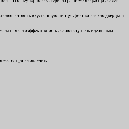
ность из огнеупорного материала равномерно распределяет
зволяя готовить вкуснейшую пиццу. Двойное стекло дверцы и
еры и энергоэффективность делают эту печь идеальным
оцессом приготовления;