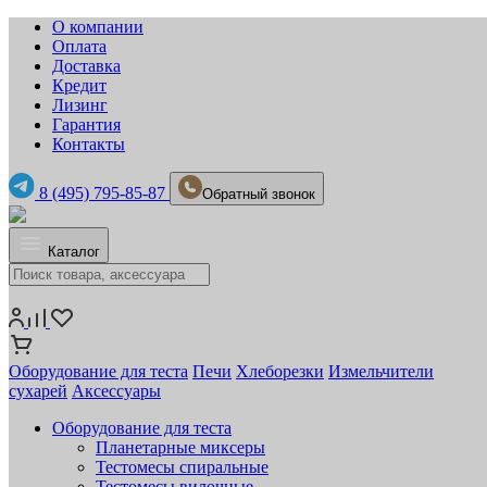
О компании
Оплата
Доставка
Кредит
Лизинг
Гарантия
Контакты
8 (495) 795-85-87
Обратный звонок
Каталог
Оборудование для теста
Печи
Хлеборезки
Измельчители
сухарей
Аксессуары
Оборудование для теста
Планетарные миксеры
Тестомесы спиральные
Тестомесы вилочные