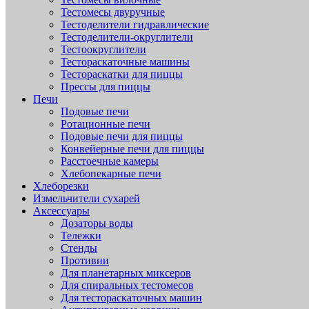
Тестомесы двуручные
Тестоделители гидравлические
Тестоделители-округлители
Тестоокруглители
Тестораскаточные машины
Тестораскатки для пиццы
Прессы для пиццы
Печи
Подовые печи
Ротационные печи
Подовые печи для пиццы
Конвейерные печи для пиццы
Расстоечные камеры
Хлебопекарные печи
Хлеборезки
Измельчители сухарей
Аксессуары
Дозаторы воды
Тележки
Стенды
Противни
Для планетарных миксеров
Для спиральных тестомесов
Для тестораскаточных машин