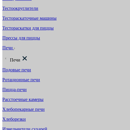
Тестоокруглители
Тестораскаточные машины
Тестораскатки для пиццы
Прессы для пиццы
Печи
Печи
Подовые печи
Ротационные печи
Пицца-печи
Расстоечные камеры
Хлебопекарные печи
Хлеборезки
Измельчители сухарей