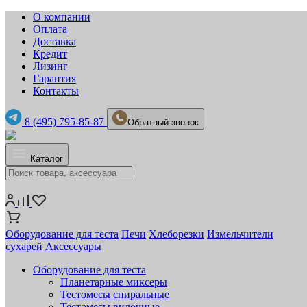
О компании
Оплата
Доставка
Кредит
Лизинг
Гарантия
Контакты
8 (495) 795-85-87
Обратный звонок
Каталог
Оборудование для теста
Печи
Хлеборезки
Измельчители
сухарей
Аксессуары
Оборудование для теста
Планетарные миксеры
Тестомесы спиральные
Тестомесы вилочные