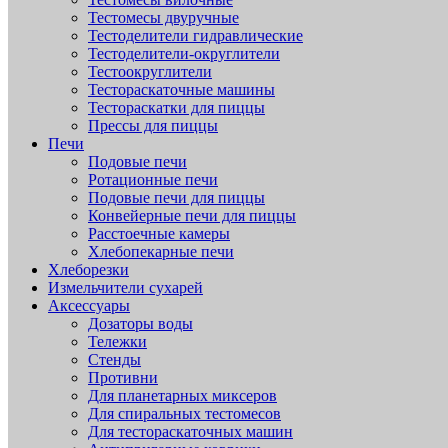
Тестомесы двуручные
Тестоделители гидравлические
Тестоделители-округлители
Тестоокруглители
Тестораскаточные машины
Тестораскатки для пиццы
Прессы для пиццы
Печи
Подовые печи
Ротационные печи
Подовые печи для пиццы
Конвейерные печи для пиццы
Расстоечные камеры
Хлебопекарные печи
Хлеборезки
Измельчители сухарей
Аксессуары
Дозаторы воды
Тележки
Стенды
Противни
Для планетарных миксеров
Для спиральных тестомесов
Для тестораскаточных машин