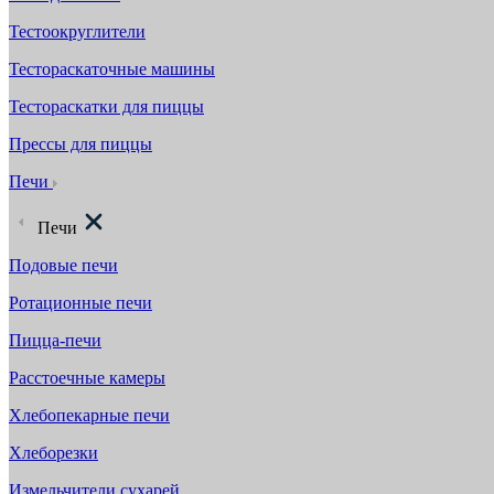
Тестоокруглители
Тестораскаточные машины
Тестораскатки для пиццы
Прессы для пиццы
Печи
Печи
Подовые печи
Ротационные печи
Пицца-печи
Расстоечные камеры
Хлебопекарные печи
Хлеборезки
Измельчители сухарей