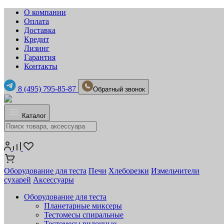
О компании
Оплата
Доставка
Кредит
Лизинг
Гарантия
Контакты
8 (495) 795-85-87
Обратный звонок
Каталог
Оборудование для теста
Печи
Хлеборезки
Измельчители
сухарей
Аксессуары
Оборудование для теста
Планетарные миксеры
Тестомесы спиральные
Тестомесы вилочные