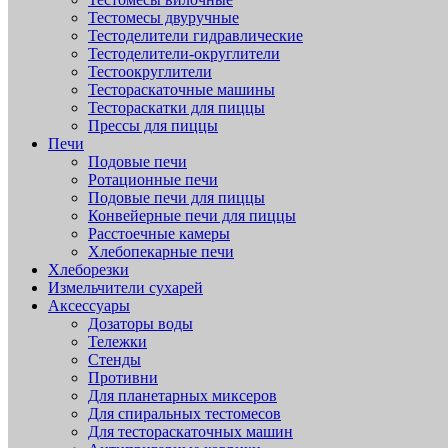
Тестомесы двуручные
Тестоделители гидравлические
Тестоделители-округлители
Тестоокруглители
Тестораскаточные машины
Тестораскатки для пиццы
Прессы для пиццы
Печи
Подовые печи
Ротационные печи
Подовые печи для пиццы
Конвейерные печи для пиццы
Расстоечные камеры
Хлебопекарные печи
Хлеборезки
Измельчители сухарей
Аксессуары
Дозаторы воды
Тележки
Стенды
Противни
Для планетарных миксеров
Для спиральных тестомесов
Для тестораскаточных машин