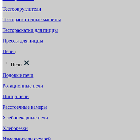
Тестоокруглители
Тестораскаточные машины
Тестораскатки для пиццы
Прессы для пиццы
Печи
Печи
Подовые печи
Ротационные печи
Пицца-печи
Расстоечные камеры
Хлебопекарные печи
Хлеборезки
Измельчители сухарей