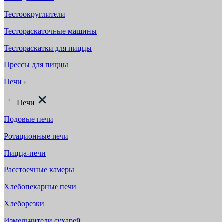
Тестоокруглители
Тестораскаточные машины
Тестораскатки для пиццы
Прессы для пиццы
Печи
Печи
Подовые печи
Ротационные печи
Пицца-печи
Расстоечные камеры
Хлебопекарные печи
Хлеборезки
Измельчители сухарей