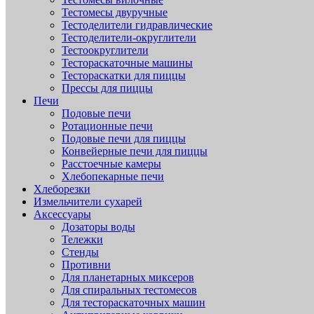
Тестомесы двуручные
Тестоделители гидравлические
Тестоделители-округлители
Тестоокруглители
Тестораскаточные машины
Тестораскатки для пиццы
Прессы для пиццы
Печи
Подовые печи
Ротационные печи
Подовые печи для пиццы
Конвейерные печи для пиццы
Расстоечные камеры
Хлебопекарные печи
Хлеборезки
Измельчители сухарей
Аксессуары
Дозаторы воды
Тележки
Стенды
Противни
Для планетарных миксеров
Для спиральных тестомесов
Для тестораскаточных машин