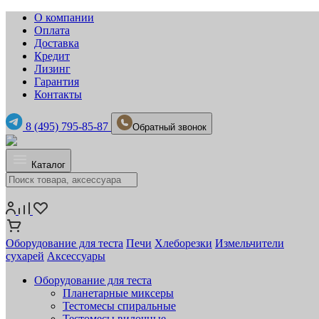
О компании
Оплата
Доставка
Кредит
Лизинг
Гарантия
Контакты
8 (495) 795-85-87
Обратный звонок
Каталог
Оборудование для теста
Печи
Хлеборезки
Измельчители
сухарей
Аксессуары
Оборудование для теста
Планетарные миксеры
Тестомесы спиральные
Тестомесы вилочные