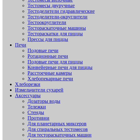
Тестомесы двуручные
Тестоделители гидравлические
Тестоделители-округлители
Тестоокруглители
Тестораскаточные машины
Тестораскатки для пиццы
Прессы для пиццы
Печи
Подовые печи
Ротационные печи
Подовые печи для пиццы
Конвейерные печи для пиццы
Расстоечные камеры
Хлебопекарные печи
Хлеборезки
Измельчители сухарей
Аксессуары
Дозаторы воды
Тележки
Стенды
Противни
Для планетарных миксеров
Для спиральных тестомесов
Для тестораскаточных машин