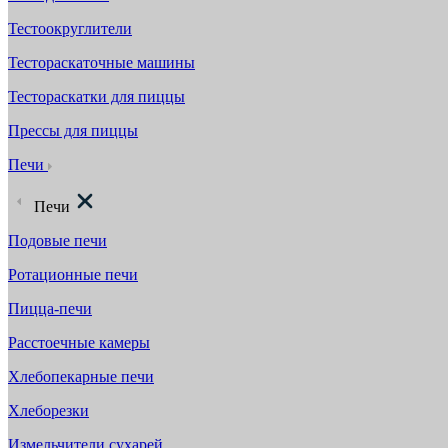
Тестоокруглители
Тестораскаточные машины
Тестораскатки для пиццы
Прессы для пиццы
Печи
Печи
Подовые печи
Ротационные печи
Пицца-печи
Расстоечные камеры
Хлебопекарные печи
Хлеборезки
Измельчители сухарей