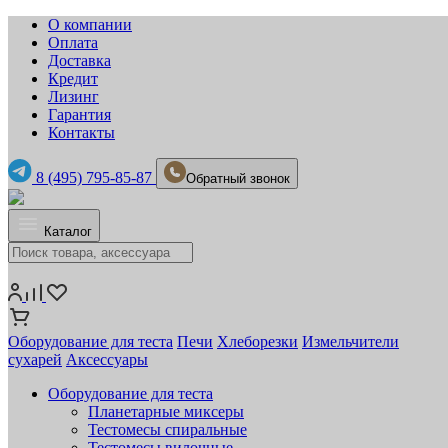
О компании
Оплата
Доставка
Кредит
Лизинг
Гарантия
Контакты
8 (495) 795-85-87
Обратный звонок
Каталог
Оборудование для теста
Печи
Хлеборезки
Измельчители
сухарей
Аксессуары
Оборудование для теста
Планетарные миксеры
Тестомесы спиральные
Тестомесы вилочные