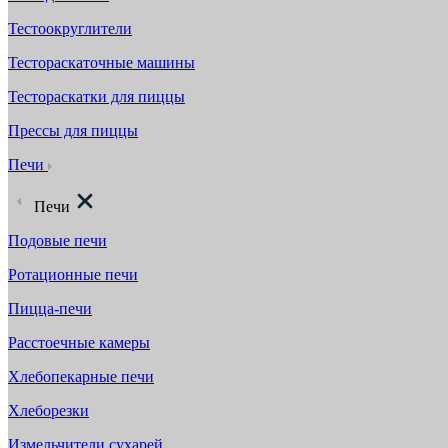
Тестоокруглители
Тестораскаточные машины
Тестораскатки для пиццы
Прессы для пиццы
Печи
Печи
Подовые печи
Ротационные печи
Пицца-печи
Расстоечные камеры
Хлебопекарные печи
Хлеборезки
Измельчители сухарей