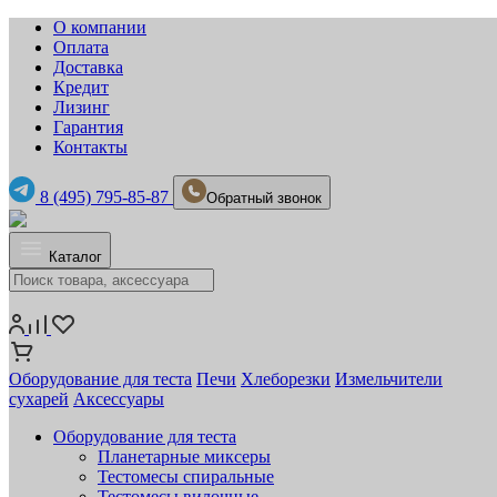
О компании
Оплата
Доставка
Кредит
Лизинг
Гарантия
Контакты
8 (495) 795-85-87
Обратный звонок
Каталог
Оборудование для теста
Печи
Хлеборезки
Измельчители
сухарей
Аксессуары
Оборудование для теста
Планетарные миксеры
Тестомесы спиральные
Тестомесы вилочные