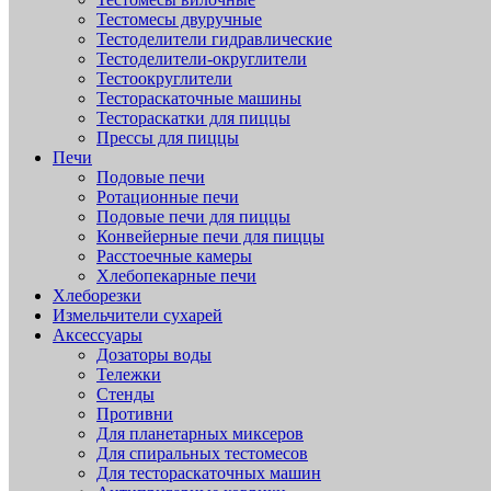
Тестомесы двуручные
Тестоделители гидравлические
Тестоделители-округлители
Тестоокруглители
Тестораскаточные машины
Тестораскатки для пиццы
Прессы для пиццы
Печи
Подовые печи
Ротационные печи
Подовые печи для пиццы
Конвейерные печи для пиццы
Расстоечные камеры
Хлебопекарные печи
Хлеборезки
Измельчители сухарей
Аксессуары
Дозаторы воды
Тележки
Стенды
Противни
Для планетарных миксеров
Для спиральных тестомесов
Для тестораскаточных машин