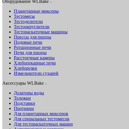
Оборудование WLBake
Планетарные миксеры
Тестомесы
Тестоделители
Тестоокруглители
Тестораскаточные машины
Прессы для пиццы
Подовые печи
Ротационные печи
Печи для пиццы
Расстоечные камеры
Хлебопекарные печи
Хлеборезки
Измельчители сухарей
Аксессуары WLBake
Дозаторы воды
Тележки
Подставки
Противни
Для планетарных миксеров
Для спиральных тестомесов
Для тестораскаточных машин